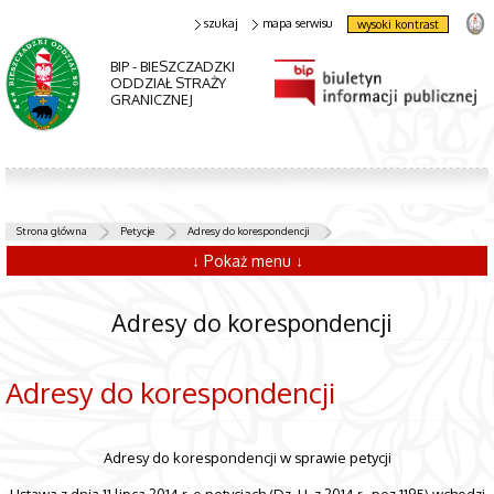
szukaj
mapa serwisu
wysoki kontrast
BIP - BIESZCZADZKI
ODDZIAŁ STRAŻY
GRANICZNEJ
Strona główna
Petycje
Adresy do korespondencji
↓ Pokaż menu ↓
Adresy do korespondencji
Adresy do korespondencji
Adresy do korespondencji w sprawie petycji
Ustawa z dnia 11 lipca 2014 r. o petycjach (Dz. U. z 2014 r., poz.1195) wchodzi