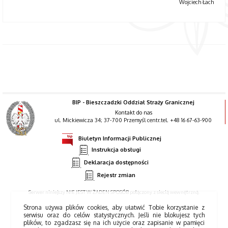
Wojciech Łach
BIP - Bieszczadzki Oddział Straży Granicznej
Kontakt do nas
ul. Mickiewicza 34; 37-700 Przemyśl centr.tel. +48 16 67-63-900
Biuletyn Informacji Publicznej
Instrukcja obsługi
Deklaracja dostępności
Rejestr zmian
Serwer niniejszy NIE JEST W ŻADEN SPOSÓB połączony z siecią wewnętrzną.
Strona używa plików cookies, aby ułatwić Tobie korzystanie z
serwisu oraz do celów statystycznych. Jeśli nie blokujesz tych
plików, to zgadzasz się na ich użycie oraz zapisanie w pamięci