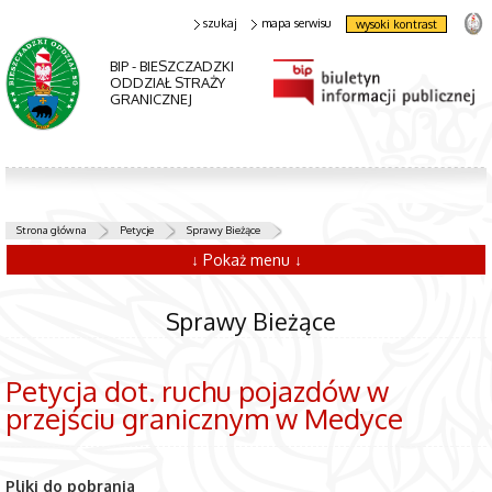
szukaj
mapa serwisu
wysoki kontrast
BIP - BIESZCZADZKI
ODDZIAŁ STRAŻY
GRANICZNEJ
Strona główna
Petycje
Sprawy Bieżące
↓ Pokaż menu ↓
Sprawy Bieżące
Petycja dot. ruchu pojazdów w
przejściu granicznym w Medyce
Pliki do pobrania