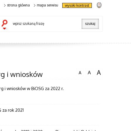
strona główna
mapa serwisu
wysoki kontrast
wpisz szukaną frazę
A
A
rg i wniosków
A
rg i wniosków w BiOSG za 2022 r.
 za rok 2021