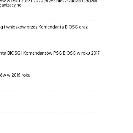
ków w roku 2019 i 2020 przez Bieszczadzki Oddział
ganizacyjne
arg i wniosków przez Komendanta BiOSG oraz
danta BiOSG i Komendantów PSG BiOSG w roku 2017
ków w 2016 roku