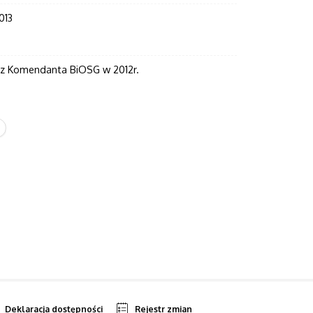
013
zez Komendanta BiOSG w 2012r.
Deklaracja dostępności
Rejestr zmian