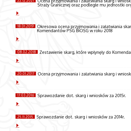
Ocena przyjmowania i załatwiania skarg i wnios
22.12.2021
Straży Granicznej oraz podległe mu jednostki or
Okresowa ocena przyjmowania i załatwiania sk
18.01.2019
Komendantów PSG BiOSG w roku 2018
Zestawienie skarg, które wpłynęły do Komen
08.02.2018
Ocena przyjmowania i załatwiania skarg i wnios
20.01.2017
Sprawozdanie dot. skarg i wniosków za 2015r.
17.03.2016
Sprawozdanie dot. skarg i wniosków za 2014r.
25.11.2015