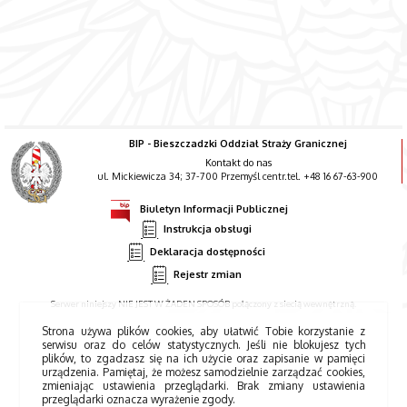
BIP - Bieszczadzki Oddział Straży Granicznej
Kontakt do nas
ul. Mickiewicza 34; 37-700 Przemyśl centr.tel. +48 16 67-63-900
Biuletyn Informacji Publicznej
Instrukcja obsługi
Deklaracja dostępności
Rejestr zmian
Serwer niniejszy NIE JEST W ŻADEN SPOSÓB połączony z siecią wewnętrzną.
Strona używa plików cookies, aby ułatwić Tobie korzystanie z
serwisu oraz do celów statystycznych. Jeśli nie blokujesz tych
plików, to zgadzasz się na ich użycie oraz zapisanie w pamięci
urządzenia. Pamiętaj, że możesz samodzielnie zarządzać cookies,
zmieniając ustawienia przeglądarki. Brak zmiany ustawienia
przeglądarki oznacza wyrażenie zgody.