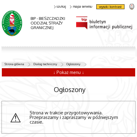
szukaj
mapa serwisu
wysoki kontrast
BIP - BIESZCZADZKI
ODDZIAŁ STRAŻY
GRANICZNEJ
Strona główna
Dialog techniczny
Ogłoszony
↓ Pokaż menu ↓
Ogłoszony
Strona w trakcie przygotowywania.
Przepraszamy i zapraszamy w późniejszym
czasie.